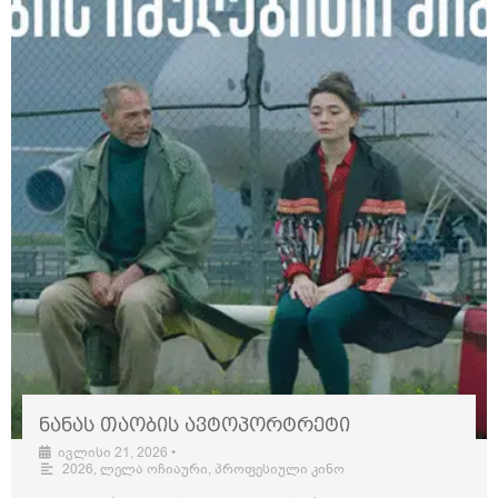
ნანას თაობის ავტოპორტრეტი
ივლისი 21, 2026
•
2026
,
ლელა ოჩიაური
,
პროფესიული კინო