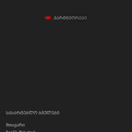
პ
ა
რ
ტ
ნ
ი
ო
რ
ე
ბ
ი
სასარგებლო ბმულები
მთავარი