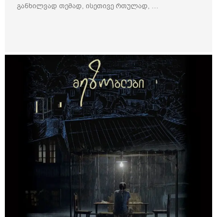
განხილვად თემად, ისეთივე რთულად, …