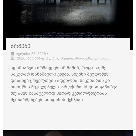
ბრმები
ივლისი 27, 2026
•
2026
,
ბარბარე კალაიჯიშვილი
,
პროფესიული კინო
ადამიანები ბრმავდებიან მაშინ, როცა საქმე
საკუთარ დანაშაულს ეხება. სხვისი შეცდომის
დანახვა ყოველთვის ადვილია, საკუთარის კი –
თითქმის შეუძლებელი. არ უჭირთ სხვისი გაწირვა,
თუ ამის სანაცვლოდ პირად კეთილდღეობას
შეინარჩუნებენ. სინდისის ქენჯნას …