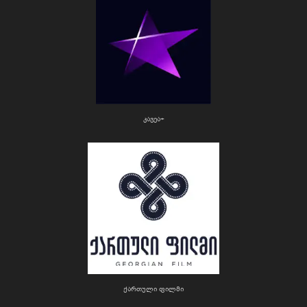
კავეა+
ქართული ფილმი