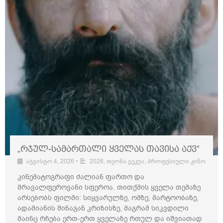
„რჯულ-სამართალი ყველას თავისა აქვ“
აგვისტო 4, 2026
•
2026
,
თეონა ვეკუა
,
პროფესიული კინო
კინემატოგრაფი ძალიან ფართო და
მრავალფეროვანი სფეროა. თითქმის ყველა თემაზე
არსებობს ფილმი: სიყვარულზე, ომზე, მარტოობაზე,
ადამიანის შინაგან კრიზისზე, მაგრამ სიკვდილი
მაინც რჩება ერთ-ერთ ყველაზე რთულ და იშვიათად