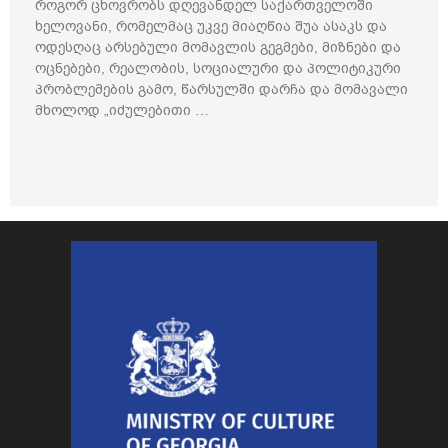
როგორ ცხოვრობს დღევანდელ საქართველოში
ხელოვანი, რომელმაც უკვე მიაღწია შუა ასაკს და
ოდესღაც არსებული მომავლის გეგმები, მიზნები და
ოცნებები, რეალობის, სოციალური და პოლიტიკური
პრობლემების გამო, წარსულში დარჩა და მომავალი
მხოლოდ „იძულებითი …