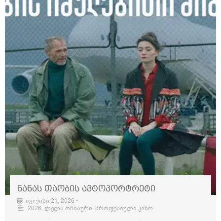
ნანას თაობის ავტოპორტრეტი
ივლისი 21, 2026
•
2026
,
ლელა ოჩიაური
,
პროფესიული კინო