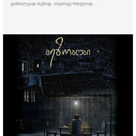
განხილვად თემად, ისეთივე რთულად, …