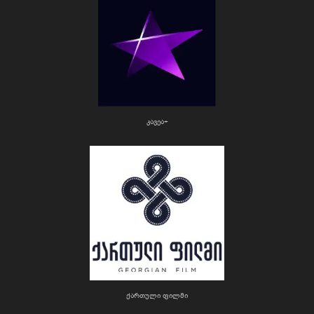
კავეა+
ქართული ფილმი