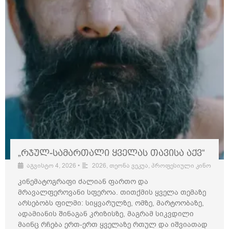
„რჯულ-სამართალი ყველას თავისა აქვ“
აგვისტო 4, 2026
•
2026
,
თეონა ვეკუა
,
პროფესიული კინო
კინემატოგრაფი ძალიან ფართო და
მრავალფეროვანი სფეროა. თითქმის ყველა თემაზე
არსებობს ფილმი: სიყვარულზე, ომზე, მარტოობაზე,
ადამიანის შინაგან კრიზისზე, მაგრამ სიკვდილი
მაინც რჩება ერთ-ერთ ყველაზე რთულ და იშვიათად