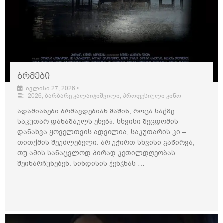
ბრმები
ივლისი 27, 2026
•
2026
,
ბარბარე კალაიჯიშვილი
,
პროფესიული კინო
ადამიანები ბრმავდებიან მაშინ, როცა საქმე
საკუთარ დანაშაულს ეხება. სხვისი შეცდომის
დანახვა ყოველთვის ადვილია, საკუთარის კი –
თითქმის შეუძლებელი. არ უჭირთ სხვისი გაწირვა,
თუ ამის სანაცვლოდ პირად კეთილდღეობას
შეინარჩუნებენ. სინდისის ქენჯნას …