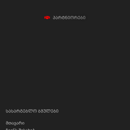
პ
ა
რ
ტ
ნ
ი
ო
რ
ე
ბ
ი
სასარგებლო ბმულები
მთავარი