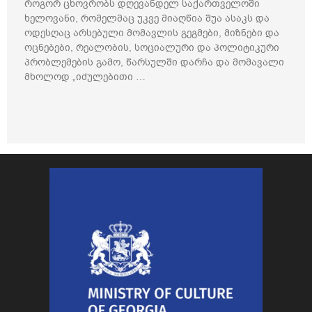
როგორ ცხოვრობს დღევანდელ საქართველოში
ხელოვანი, რომელმაც უკვე მიაღწია შუა ასაკს და
ოდესღაც არსებული მომავლის გეგმები, მიზნები და
ოცნებები, რეალობის, სოციალური და პოლიტიკური
პრობლემების გამო, წარსულში დარჩა და მომავალი
მხოლოდ „იძულებითი …