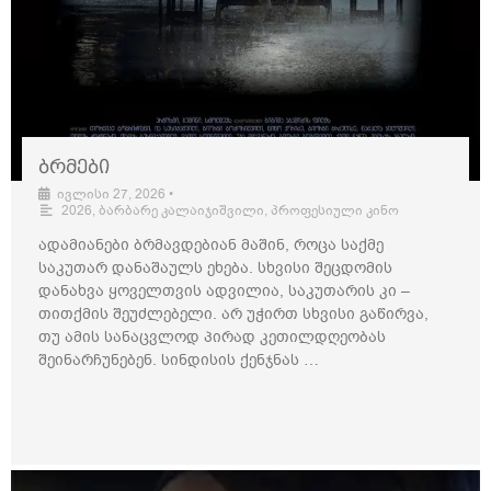
ბრმები
ივლისი 27, 2026
•
2026
,
ბარბარე კალაიჯიშვილი
,
პროფესიული კინო
ადამიანები ბრმავდებიან მაშინ, როცა საქმე
საკუთარ დანაშაულს ეხება. სხვისი შეცდომის
დანახვა ყოველთვის ადვილია, საკუთარის კი –
თითქმის შეუძლებელი. არ უჭირთ სხვისი გაწირვა,
თუ ამის სანაცვლოდ პირად კეთილდღეობას
შეინარჩუნებენ. სინდისის ქენჯნას …