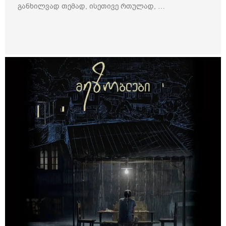
განხილვად თემად, ისეთივე რთულად, …