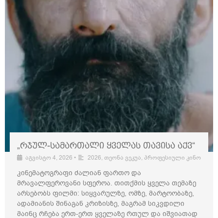
„რჯულ-სამართალი ყველას თავისა აქვ“
აგვისტო 4, 2026
•
2026
,
თეონა ვეკუა
,
პროფესიული კინო
კინემატოგრაფი ძალიან ფართო და
მრავალფეროვანი სფეროა. თითქმის ყველა თემაზე
არსებობს ფილმი: სიყვარულზე, ომზე, მარტოობაზე,
ადამიანის შინაგან კრიზისზე, მაგრამ სიკვდილი
მაინც რჩება ერთ-ერთ ყველაზე რთულ და იშვიათად