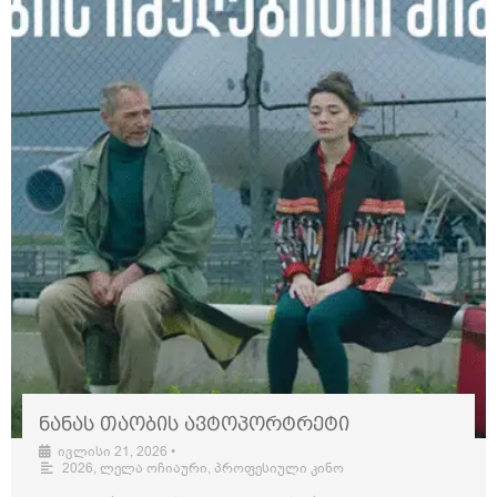
ნანას თაობის ავტოპორტრეტი
ივლისი 21, 2026
•
2026
,
ლელა ოჩიაური
,
პროფესიული კინო