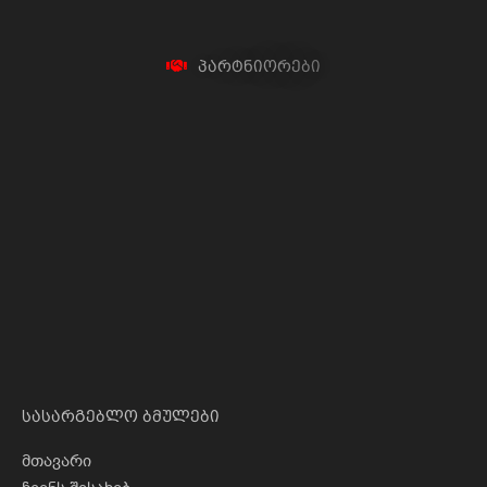
პ
ა
რ
ტ
ნ
ი
ო
რ
ე
ბ
ი
სასარგებლო ბმულები
მთავარი