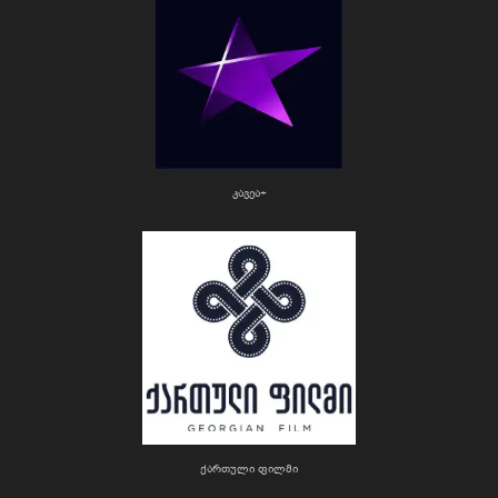
კავეა+
ქართული ფილმი