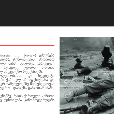
rgian Film Review) ეძღვნება
ბებს, ტენდენციებს, ძირითად
ელი მასში იხილავს გარკვეულ
 აგრეთვე, უფროსი თაობის
ლ საუკეთესო რეცენზიებს.
როფესიონალი და სტუდენტი
იები ქართულ პროფესიულსა და
ურ ნამუშევრებზე მნიშვნელოვან
უფრო დახვეწა-განვითარებაში,
ენებზე, რათა ქართული კინოთი
ე უცხოელმა კინომოყვარულმა