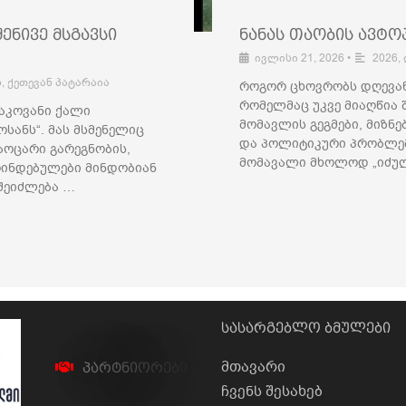
ენივე მსგავსი
ნანას თაობის ავტ
ივლისი 21, 2026
•
2026
,
ო
,
ქეთევან პატარაია
როგორ ცხოვრობს დღევა
რომელმაც უკვე მიაღწია 
საკოვანი ქალი
მომავლის გეგმები, მიზნ
ანს“. მას მსმენელიც
და პოლიტიკური პრობლემ
აოცარი გარეგნობის,
მომავალი მხოლოდ „იძუ
ინდებულები მინდობიან
 შეიძლება …
სასარგებლო ბმულები
მთავარი
პ
ა
რ
ტ
ნ
ი
ო
რ
ე
ბ
ი
ჩვენს შესახებ