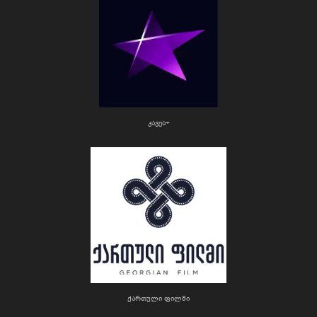
კავეა+
ქართული ფილმი