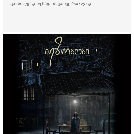
განხილვად თემად, ისეთივე რთულად, …