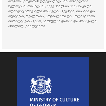
როგორ ცხოვრობს დღევანდელ საქართველოში
ხელოვანი, რომელმაც უკვე მიაღწია შუა ასაკს და
ოდესღაც არსებული მომავლის გეგმები, მიზნები და
ოცნებები, რეალობის, სოციალური და პოლიტიკური
პრობლემების გამო, წარსულში დარჩა და მომავალი
მხოლოდ „იძულებითი …