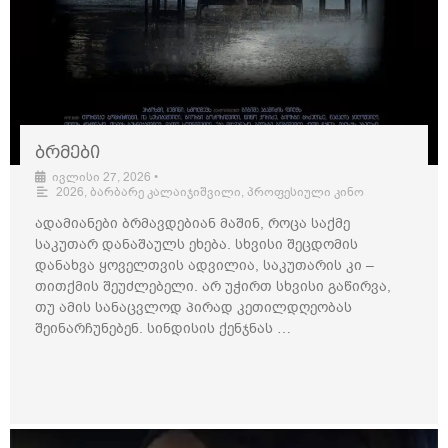
ბრმები
ივლისი 27, 2026
•
2026
,
ბარბარე კალაიჯიშვილი
,
პროფესიული კინო
ადამიანები ბრმავდებიან მაშინ, როცა საქმე
საკუთარ დანაშაულს ეხება. სხვისი შეცდომის
დანახვა ყოველთვის ადვილია, საკუთარის კი –
თითქმის შეუძლებელი. არ უჭირთ სხვისი გაწირვა,
თუ ამის სანაცვლოდ პირად კეთილდღეობას
შეინარჩუნებენ. სინდისის ქენჯნას …