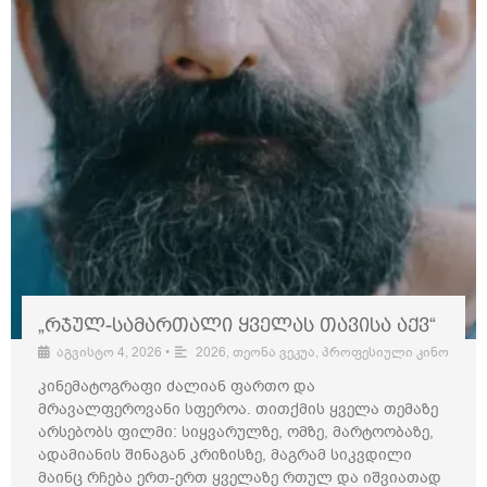
„რჯულ-სამართალი ყველას თავისა აქვ“
აგვისტო 4, 2026
•
2026
,
თეონა ვეკუა
,
პროფესიული კინო
კინემატოგრაფი ძალიან ფართო და
მრავალფეროვანი სფეროა. თითქმის ყველა თემაზე
არსებობს ფილმი: სიყვარულზე, ომზე, მარტოობაზე,
ადამიანის შინაგან კრიზისზე, მაგრამ სიკვდილი
მაინც რჩება ერთ-ერთ ყველაზე რთულ და იშვიათად