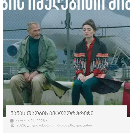
ნანას თაობის ავტოპორტრეტი
ივლისი 21, 2026
•
2026
,
ლელა ოჩიაური
,
პროფესიული კინო