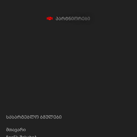
პ
ა
რ
ტ
ნ
ი
ო
რ
ე
ბ
ი
სასარგებლო ბმულები
მთავარი