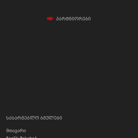
პ
ა
რ
ტ
ნ
ი
ო
რ
ე
ბ
ი
სასარგებლო ბმულები
მთავარი