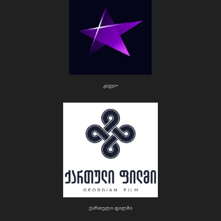
კავეა+
ქართული ფილმი