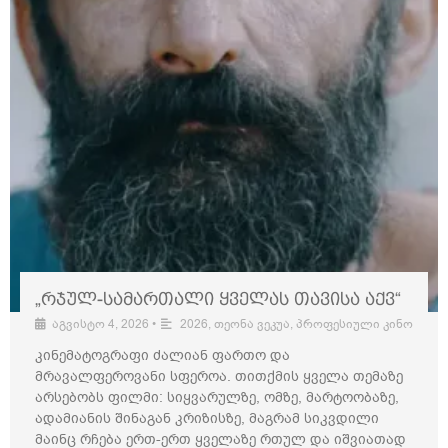
„რჯულ-სამართალი ყველას თავისა აქვ“
აგვისტო 4, 2026
•
2026
,
თეონა ვეკუა
,
პროფესიული კინო
კინემატოგრაფი ძალიან ფართო და
მრავალფეროვანი სფეროა. თითქმის ყველა თემაზე
არსებობს ფილმი: სიყვარულზე, ომზე, მარტოობაზე,
ადამიანის შინაგან კრიზისზე, მაგრამ სიკვდილი
მაინც რჩება ერთ-ერთ ყველაზე რთულ და იშვიათად