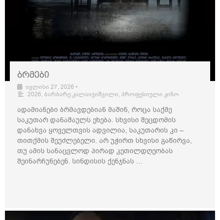
ბრმები
ივლისი 27, 2026
•
2026
,
ბარბარე კალაიჯიშვილი
,
პროფესიული კინო
ადამიანები ბრმავდებიან მაშინ, როცა საქმე
საკუთარ დანაშაულს ეხება. სხვისი შეცდომის
დანახვა ყოველთვის ადვილია, საკუთარის კი –
თითქმის შეუძლებელი. არ უჭირთ სხვისი გაწირვა,
თუ ამის სანაცვლოდ პირად კეთილდღეობას
შეინარჩუნებენ. სინდისის ქენჯნას …