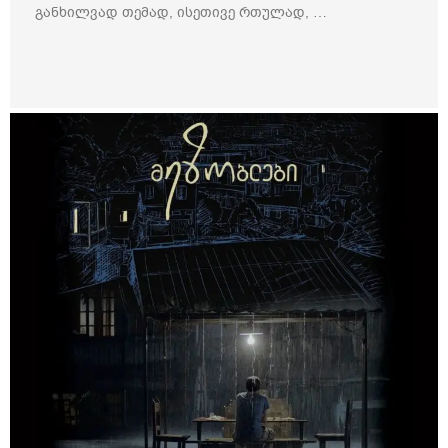
განხილვად თემად, ისეთივე რთულად, …