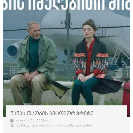
ნანას თაობის ავტოპორტრეტი
ივლისი 21, 2026
•
2026
,
ლელა ოჩიაური
,
პროფესიული კინო