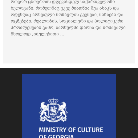
როგორ ცხოვრობს დღევანდელ საქართველოში
ხელოვანი, რომელმაც უკვე მიაღწია შუა ასაკს და
ოდესღაც არსებული მომავლის გეგმები, მიზნები და
ოცნებები, რეალობის, სოციალური და პოლიტიკური
პრობლემების გამო, წარსულში დარჩა და მომავალი
მხოლოდ „იძულებითი …