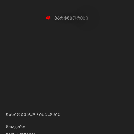
პ
ა
რ
ტ
ნ
ი
ო
რ
ე
ბ
ი
სასარგებლო ბმულები
მთავარი