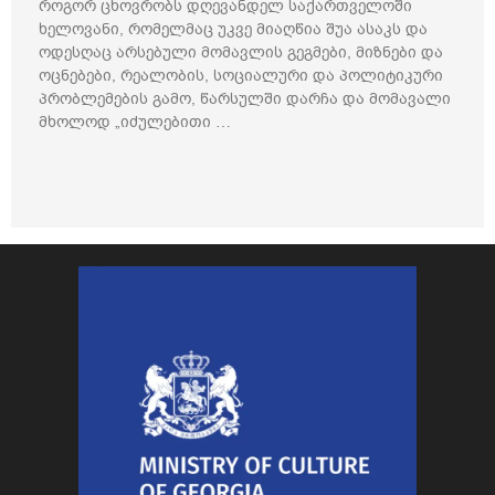
როგორ ცხოვრობს დღევანდელ საქართველოში
ხელოვანი, რომელმაც უკვე მიაღწია შუა ასაკს და
ოდესღაც არსებული მომავლის გეგმები, მიზნები და
ოცნებები, რეალობის, სოციალური და პოლიტიკური
პრობლემების გამო, წარსულში დარჩა და მომავალი
მხოლოდ „იძულებითი …