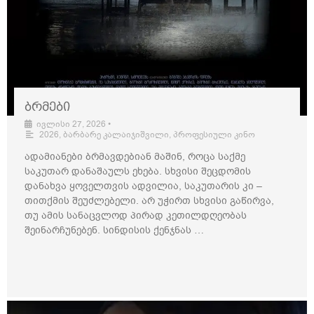
ბრმები
ივლისი 27, 2026
•
2026
,
ბარბარე კალაიჯიშვილი
,
პროფესიული კინო
ადამიანები ბრმავდებიან მაშინ, როცა საქმე
საკუთარ დანაშაულს ეხება. სხვისი შეცდომის
დანახვა ყოველთვის ადვილია, საკუთარის კი –
თითქმის შეუძლებელი. არ უჭირთ სხვისი გაწირვა,
თუ ამის სანაცვლოდ პირად კეთილდღეობას
შეინარჩუნებენ. სინდისის ქენჯნას …