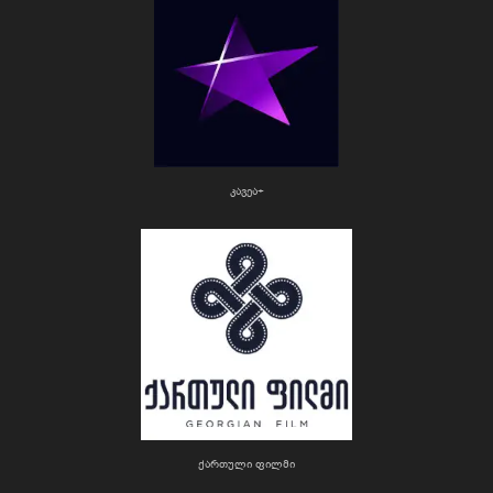
კავეა+
ქართული ფილმი