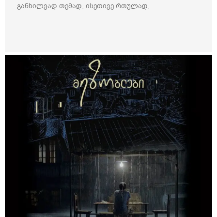
განხილვად თემად, ისეთივე რთულად, …