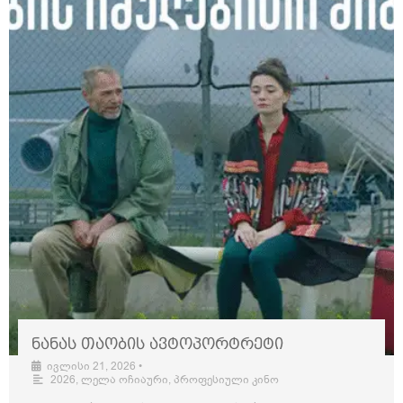
ნანას თაობის ავტოპორტრეტი
ივლისი 21, 2026
•
2026
,
ლელა ოჩიაური
,
პროფესიული კინო