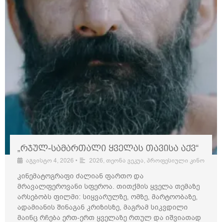
„რჯულ-სამართალი ყველას თავისა აქვ“
აგვისტო 4, 2026
•
2026
,
თეონა ვეკუა
,
პროფესიული კინო
კინემატოგრაფი ძალიან ფართო და
მრავალფეროვანი სფეროა. თითქმის ყველა თემაზე
არსებობს ფილმი: სიყვარულზე, ომზე, მარტოობაზე,
ადამიანის შინაგან კრიზისზე, მაგრამ სიკვდილი
მაინც რჩება ერთ-ერთ ყველაზე რთულ და იშვიათად