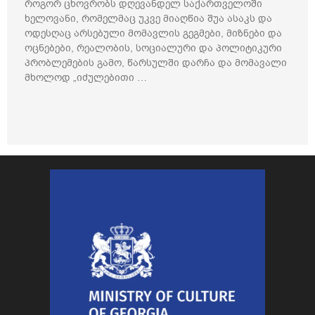
როგორ ცხოვრობს დღევანდელ საქართველოში
ხელოვანი, რომელმაც უკვე მიაღწია შუა ასაკს და
ოდესღაც არსებული მომავლის გეგმები, მიზნები და
ოცნებები, რეალობის, სოციალური და პოლიტიკური
პრობლემების გამო, წარსულში დარჩა და მომავალი
მხოლოდ „იძულებითი …