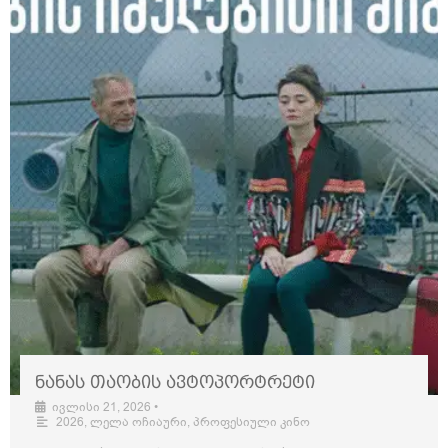
ნანას თაობის ავტოპორტრეტი
ივლისი 21, 2026
•
2026
,
ლელა ოჩიაური
,
პროფესიული კინო