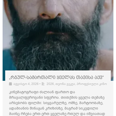
„რჯულ-სამართალი ყველას თავისა აქვ“
აგვისტო 4, 2026
•
2026
,
თეონა ვეკუა
,
პროფესიული კინო
კინემატოგრაფი ძალიან ფართო და
მრავალფეროვანი სფეროა. თითქმის ყველა თემაზე
არსებობს ფილმი: სიყვარულზე, ომზე, მარტოობაზე,
ადამიანის შინაგან კრიზისზე, მაგრამ სიკვდილი
მაინც რჩება ერთ-ერთ ყველაზე რთულ და იშვიათად