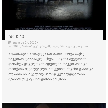
ბრმები
ივლისი 27, 2026
•
2026
,
ბარბარე კალაიჯიშვილი
,
პროფესიული კინო
ადამიანები ბრმავდებიან მაშინ, როცა საქმე
საკუთარ დანაშაულს ეხება. სხვისი შეცდომის
დანახვა ყოველთვის ადვილია, საკუთარის კი –
თითქმის შეუძლებელი. არ უჭირთ სხვისი გაწირვა,
თუ ამის სანაცვლოდ პირად კეთილდღეობას
შეინარჩუნებენ. სინდისის ქენჯნას …