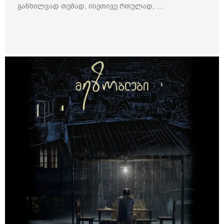
განხილვად თემად, ისეთივე რთულად, …