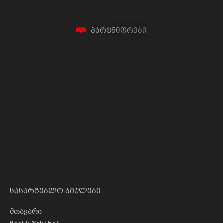
პ
ა
რ
ტ
ნ
ი
ო
რ
ე
ბ
ი
სასარგებლო ბმულები
მთავარი