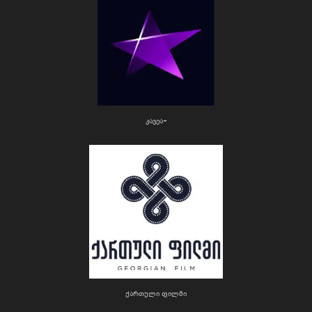
კავეა+
ქართული ფილმი