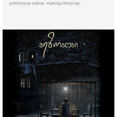
განხილვად თემად, ისეთივე რთულად, …