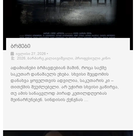
ბრმები
ივლისი 27, 2026
•
2026
,
ბარბარე კალაიჯიშვილი
,
პროფესიული კინო
ადამიანები ბრმავდებიან მაშინ, როცა საქმე
საკუთარ დანაშაულს ეხება. სხვისი შეცდომის
დანახვა ყოველთვის ადვილია, საკუთარის კი –
თითქმის შეუძლებელი. არ უჭირთ სხვისი გაწირვა,
თუ ამის სანაცვლოდ პირად კეთილდღეობას
შეინარჩუნებენ. სინდისის ქენჯნას …