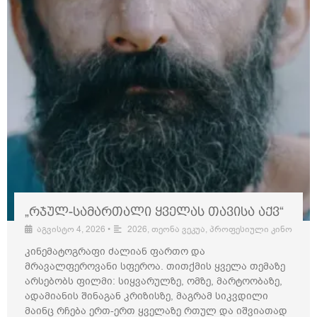
„რჯულ-სამართალი ყველას თავისა აქვ“
აგვისტო 4, 2026
•
2026
,
თეონა ვეკუა
,
პროფესიული კინო
კინემატოგრაფი ძალიან ფართო და
მრავალფეროვანი სფეროა. თითქმის ყველა თემაზე
არსებობს ფილმი: სიყვარულზე, ომზე, მარტოობაზე,
ადამიანის შინაგან კრიზისზე, მაგრამ სიკვდილი
მაინც რჩება ერთ-ერთ ყველაზე რთულ და იშვიათად