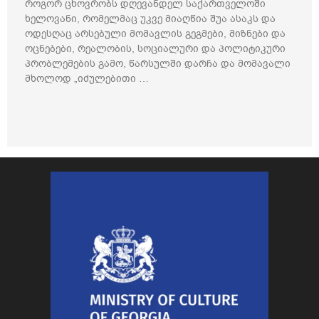
როგორ ცხოვრობს დღევანდელ საქართველოში
ხელოვანი, რომელმაც უკვე მიაღწია შუა ასაკს და
ოდესღაც არსებული მომავლის გეგმები, მიზნები და
ოცნებები, რეალობის, სოციალური და პოლიტიკური
პრობლემების გამო, წარსულში დარჩა და მომავალი
მხოლოდ „იძულებითი …