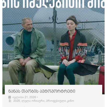
ნანას თაობის ავტოპორტრეტი
ივლისი 21, 2026
•
2026
,
ლელა ოჩიაური
,
პროფესიული კინო