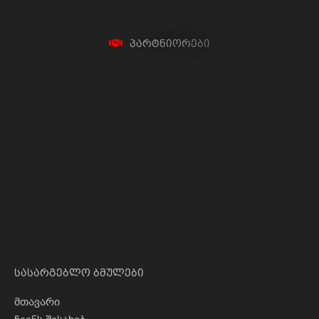
პ
ა
რ
ტ
ნ
ი
ო
რ
ე
ბ
ი
სასარგებლო ბმულები
მთავარი