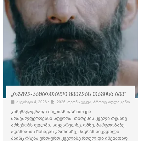
„რჯულ-სამართალი ყველას თავისა აქვ“
აგვისტო 4, 2026
•
2026
,
თეონა ვეკუა
,
პროფესიული კინო
კინემატოგრაფი ძალიან ფართო და
მრავალფეროვანი სფეროა. თითქმის ყველა თემაზე
არსებობს ფილმი: სიყვარულზე, ომზე, მარტოობაზე,
ადამიანის შინაგან კრიზისზე, მაგრამ სიკვდილი
მაინც რჩება ერთ-ერთ ყველაზე რთულ და იშვიათად