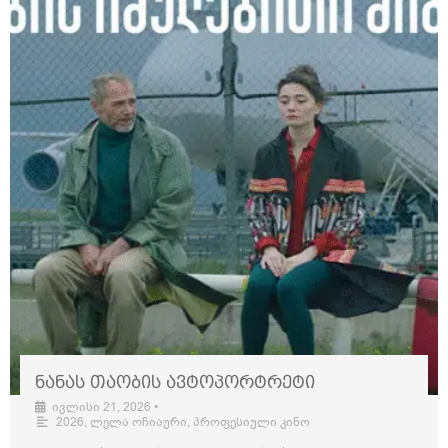
ნანას თაობის ავტოპორტრეტი
ივლისი 21, 2026
•
2026
,
ლელა ოჩიაური
,
პროფესიული კინო