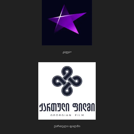
კავეა+
ქართული ფილმი