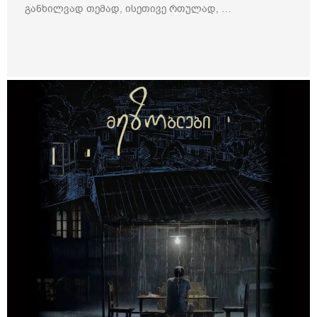
განხილვად თემად, ისეთივე რთულად, …