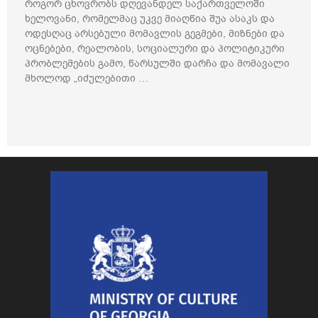
როგორ ცხოვრობს დღევანდელ საქართველოში
ხელოვანი, რომელმაც უკვე მიაღწია შუა ასაკს და
ოდესღაც არსებული მომავლის გეგმები, მიზნები და
ოცნებები, რეალობის, სოციალური და პოლიტიკური
პრობლემების გამო, წარსულში დარჩა და მომავალი
მხოლოდ „იძულებითი …