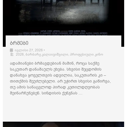
ბრმები
ივლისი 27, 2026
•
2026
,
ბარბარე კალაიჯიშვილი
,
პროფესიული კინო
ადამიანები ბრმავდებიან მაშინ, როცა საქმე
საკუთარ დანაშაულს ეხება. სხვისი შეცდომის
დანახვა ყოველთვის ადვილია, საკუთარის კი –
თითქმის შეუძლებელი. არ უჭირთ სხვისი გაწირვა,
თუ ამის სანაცვლოდ პირად კეთილდღეობას
შეინარჩუნებენ. სინდისის ქენჯნას …