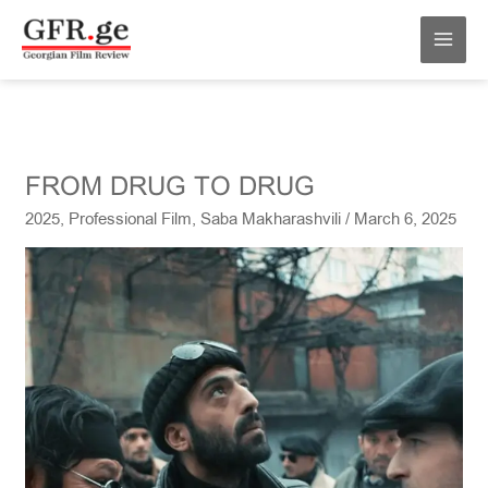
Skip
MAI
to
MEN
content
FROM
FROM DRUG TO DRUG
DRUG
2025
,
Professional Film
,
Saba Makharashvili
/
March 6, 2025
TO
DRUG