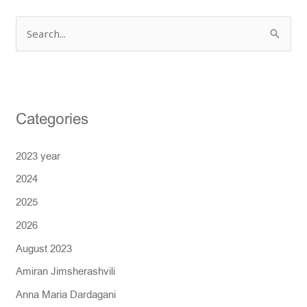
S
e
a
r
Categories
c
h
2023 year
f
2024
o
r
2025
:
2026
August 2023
Amiran Jimsherashvili
Anna Maria Dardagani