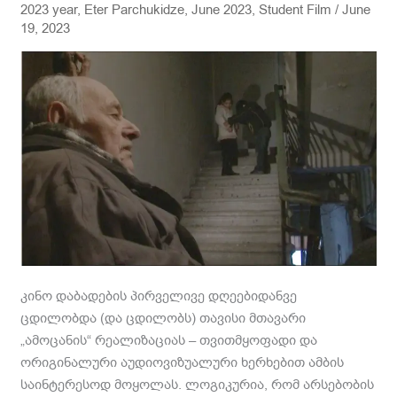
2023 year
,
Eter Parchukidze
,
June 2023
,
Student Film
/
June
FROM
19, 2023
THE
ELEVATOR
კინო დაბადების პირველივე დღეებიდანვე
ცდილობდა (და ცდილობს) თავისი მთავარი
„ამოცანის“ რეალიზაციას – თვითმყოფადი და
ორიგინალური აუდიოვიზუალური ხერხებით ამბის
საინტერესოდ მოყოლას. ლოგიკურია, რომ არსებობის