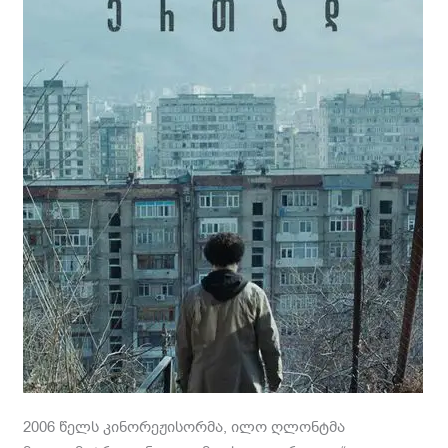
2006 წელს კინორეჟისორმა, ილო ღლონტმა