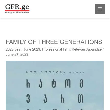
Skip
MAI
to
MEN
content
FAMILY
FAMILY OF THREE GENERATIONS
OF
2023 year
,
June 2023
,
Professional Film
,
Ketevan Japaridze
/
THREE
June 27, 2023
GENERATIONS