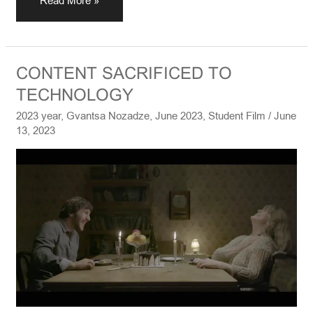
Read More »
CONTENT
CONTENT SACRIFICED TO
SACRIFICED
TECHNOLOGY
TO
2023 year
,
Gvantsa Nozadze
,
June 2023
,
Student Film
/
June
TECHNOLOGY
13, 2023