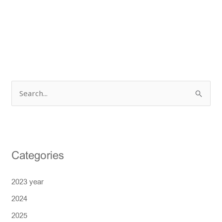
S
e
a
r
Categories
c
h
2023 year
f
2024
o
r
2025