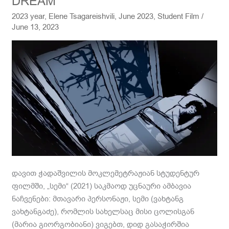
DREAM
CAPTIVITY
2023 year
,
Elene Tsagareishvili
,
June 2023
,
Student Film
/
OF
June 13, 2023
HIS
OWN
DREAM
დავით ჭადაშვილის მოკლემეტრაჟიან სტუდენტურ
ფილმში, „სემი“ (2021) საკმაოდ უცნაური ამბავია
ნაჩვენები: მთავარი პერსონაჟი, სემი (ვახტანგ
ვახტანგაძე), რომლის სახელსაც მისი ცოლისგან
(მარია გიორგობიანი) ვიგებთ, დიდ გასაჭირშია