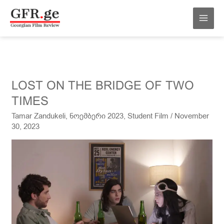
Skip
MAI
to
MEN
content
LOST
LOST ON THE BRIDGE OF TWO
ON
TIMES
THE
Tamar Zandukeli
,
ნოემბერი 2023
,
Student Film
/
November
BRIDGE
30, 2023
OF
TWO
TIMES