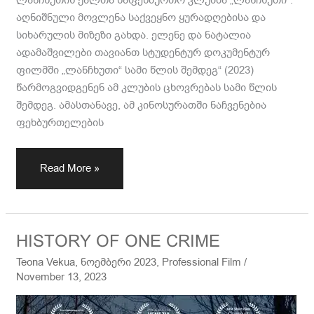
ლანჩხუთის ქალთა საფეხბურთო კლუბმა „ლანჩხუთი“.
აღნიშნული მოვლენა საქვეყნო ყურადღებისა და
სიხარულის მიზეზი გახდა. ელენე და ნატალია
ადამაშვილები თავიანთ სტუდენტურ დოკუმენტურ
ფილმში „ლანჩხუთი“ სამი წლის შემდეგ“ (2023)
წარმოგვიდგენენ ამ კლუბის ცხოვრებას სამი წლის
შემდეგ. ამასთანავე, ამ კინოსურათში ნაჩვენებია
ფეხბურთელების
Read More »
HISTORY
HISTORY OF ONE CRIME
OF
Teona Vekua
,
ნოემბერი 2023
,
Professional Film
/
ONE
November 13, 2023
CRIME