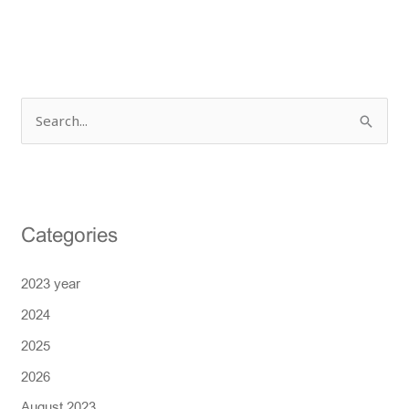
S
e
a
r
Categories
c
h
2023 year
f
2024
o
r
2025
:
2026
August 2023