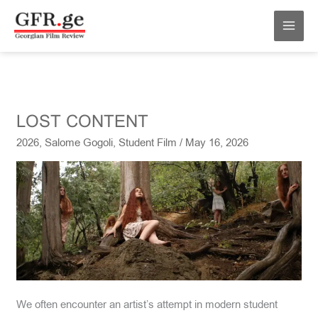
Skip
MAI
to
MEN
content
LOST
LOST CONTENT
CONTENT
2026
,
Salome Gogoli
,
Student Film
/
May 16, 2026
We often encounter an artist’s attempt in modern student