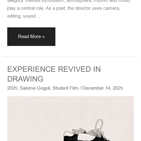
allegory, intense symbolism, atmosphere, rhythm and mood
play a central role. As a poet, the director uses camera,
editing, sound ...
Read More »
EXPERIENCE
EXPERIENCE REVIVED IN
REVIVED
DRAWING
IN
2025
,
Salome Gogoli
,
Student Film
/
December 14, 2025
DRAWING