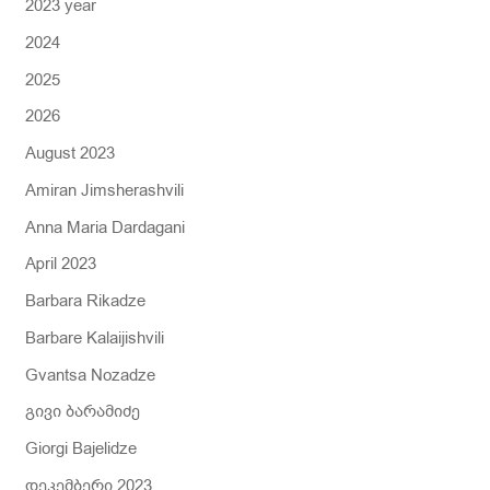
2023 year
f
2024
o
r
2025
:
2026
August 2023
Amiran Jimsherashvili
Anna Maria Dardagani
April 2023
Barbara Rikadze
Barbare Kalaijishvili
Gvantsa Nozadze
გივი ბარამიძე
Giorgi Bajelidze
დეკემბერი 2023