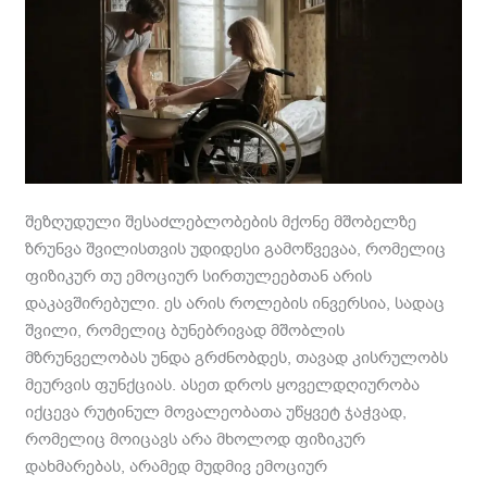
SHOTS
შეზღუდული შესაძლებლობების მქონე მშობელზე
ზრუნვა შვილისთვის უდიდესი გამოწვევაა, რომელიც
ფიზიკურ თუ ემოციურ სირთულეებთან არის
დაკავშირებული. ეს არის როლების ინვერსია, სადაც
შვილი, რომელიც ბუნებრივად მშობლის
მზრუნველობას უნდა გრძნობდეს, თავად კისრულობს
მეურვის ფუნქციას. ასეთ დროს ყოველდღიურობა
იქცევა რუტინულ მოვალეობათა უწყვეტ ჯაჭვად,
რომელიც მოიცავს არა მხოლოდ ფიზიკურ
დახმარებას, არამედ მუდმივ ემოციურ