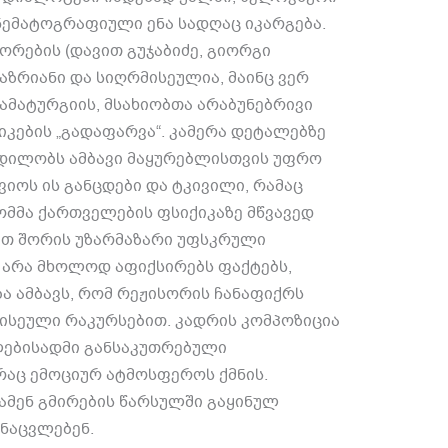
ნემატოგრაფიული ენა სადღაც იკარგება
.
ორების
(
დავით გუჯაბიძე
,
გიორგი
 აზრიანი და სიღრმისეულია
,
მაინც ვერ
ამატურგიის
,
მსახიობთა არაბუნებრივი
იკების
„
გადაფარვა
“.
კამერა დეტალებზე
დილობს ამბავი მაყურებლისთვის უფრო
იოს ის განცდები და ტკივილი
,
რამაც
ომმა ქართველების ფსიქიკაზე მწვავედ
ათ შორის უზარმაზარი უფსკრული
არა მხოლოდ აფიქსირებს ფაქტებს
,
ა ამბავს
,
რომ რეჟისორის ჩანაფიქრს
ისეული რაკურსებით
.
კადრის კომპოზიცია
ებისადმი განსაკუთრებული
რაც ემოციურ ატმოსფეროს ქმნის
.
ვამენ გმირების წარსულში გაყინულ
ინაცვლებენ
.