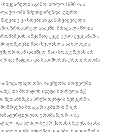
ს სიყვარულის გამო
,
ხოლო
1990-
იან
ალაქო ომი მძვინვარებდა
,
უფრო
შპეებიც კი ხდებიან განსხვავებული
ამო
.
ზრდასრულ ასაკში
,
მრავალი წლის
 ერთმანეთს
,
ამჟამად უკვე უცხო ქვეყანაში
,
 მოგონებები მათ ხელახლა აახლოებს
.
ვშვობიდან დაიწყო
,
მათ მოსვენებას არ
ბებიც ემატება და მათ შორის ურთიერთობა
:
სამოქალაქო ომი
,
ბავშვობა სოფელში
,
აძე
)
და მოხიტოს
(
დუტა სხირტლაძე
)
თ
,
შეთანხმება პრეზიდენტის ბუნკერში
,
მოჩნდება მთავარი გმირის მიერ
ამატურგიულად ერთმანეთში ისე
ატიულ და სტილისტურ ქაოსს იწვევს
.
აკასა
 დიალოგები იმდენად ყალბი
,
ხელოვნური