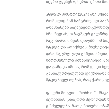
ბევრი გვყავს და ერთ
–
ერთი მათ
„
ტერცო მონდო
“ (2024)
ასე ჰქვი
რომელიც მან ხანგრძლივი პაუზ
ადამიანები ბავშვივით გულწრ
სწორედ ასეთ ბავშვურ გულწრ
რეჟისორი თავის ფილმში იმ სა
სტკივა და აფიქრებს
.
მიუხედავა
დრამატურგიული განვითარება
სიღრმისეული მიზანსცენები
,
მი
და განცდა იმისა
,
რომ დიდი ხე
განსაკუთრებულად ფიქრობდა 
მტკივნეულ თემას
,
რაც ქართველ
ფილმი მოგვითხრობს ორ ძმაკა
მერხიდან
(
საბჭოთა პერიოდის 
გრძელდება
.
მათ ურთიერთობაშ