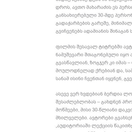
დროს
,
ავთო მახარაძის ეს პერს
განსახიერებული
30-
მდე პერსო
გადაჭარბების გარეშე
,
მინიმალ
გვიჩვენებს ადამიანის შინაგან
ფილმის
შესავალ
ტიტრებში
ავ
ნამუშევარი
შთაგონებული
იყო
ა
გვასწავლიან
,
ზოგჯერ კი იმას
–
მოულოდნელად ქრებიან და
,
სა
სანამ ისინი ჩვენთან იყვნენ
,
გვ
ასევე ვერ ხვდებიან ბერდია ლო
შესაძლებლობას
–
გახდნენ პრ
მოწმეები
,
მისი
30-
წლიანი დაკვი
მხილველები
.
ავტორები გვახსე
„
აუდიტორიაში ლექციის წაკითხ