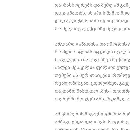
დაიმახსოვრებს და მერე ამ გან
დაგვანახებს
,
ის არის შემოქმედ
დიდ აუდიტორიაში მყოფ ორად 
რომელსაც ლექციაზე მეტად ერ
ამგვარი განცდისა და ემოციის
რომლის სცენარიც დიდი იტალ
ნოველების მოტივებზეა შექმნი
შალვა შენგელი
).
ფილმის ყურე
თემები ან პერსონაჟები
,
რომლე
რეალობისგან
,
ცდილობენ
,
გაექ
თავიანთ
ნამდვილ
„
მეს
“,
თვითმ
ძიებებში
ზოგჯერ
აბსურდამდე
ა
ამ
გმირების
მსგავსი
გმირია
ბე
ამბავი
გადახდა
თავს
,
როგორც
ისტორიის პროფესორს
,
რომელმ