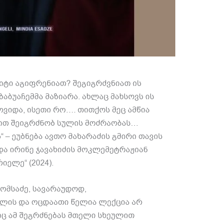
იტი აგიფრენიათ
?
შეგიგრძვნიათ ის
 ბაბუაჩემმა მაზიარა
.
ახლაც მახსოვს ის
ოვიდა
,
ისეთი რო
….
თითქოს მეც ამწია
ით შეიგრძნობ სულის მოძრაობას
…
ს
“ –
ეუბნება ავთო მახარაძის გმირი თავის
და ირინე ჯავახიძის მოკლემეტრაჟიან
არიელე
“ (2024).
ომსაძე
,
სავარაუდოდ
,
ლის და ოცდაათი წელია ლექცია არ
ც ამ შეგრძნებას მთელი სხეულით