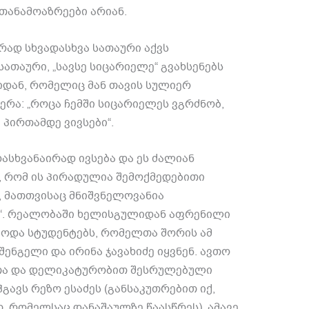
თანამოაზრეები არიან
.
ად სხვადასხვა სათაური აქვს
სათაური
, „
სავსე სიცარიელე
“
გვახსენებს
იდან
,
რომელიც მან თავის სულიერ
წერა
: „
როცა ჩემში სიცარიელეს ვგრძნობ
,
 პირთამდე ვივსები
“.
ასხვანაირად ივსება და ეს ძალიან
,
რომ ის პირადულია შემოქმედებითი
,
მათთვისაც მნიშვნელოვანია
“.
რეალობაში ხელისგულიდან აფრენილი
ებოდა სტუდენტებს
,
რომელთა შორის ამ
შენგელი და ირინა ჯავახიძე იყვნენ
.
ავთო
თა და დელიკატურობით შესრულებული
გავს რეზო ესაძეს
(
განსაკუთრებით იქ
,
თ
,
რომელსაც დანაშაულზე წაასწრეს
).
ამავე