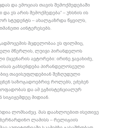
ცდას და ემოციას თავის შემოქმედებაში
ი და ეს არის შემოქმედება
“ –
უხსნის ის
ორ სტუდენტს
–
ახალგაზრდა წყვილს
,
თმანეთი აინტერესებს
.
 გადმოცემის მცდელობაა ეს ფილმიც
,
იელი მწერლის
,
ლუიჯი პირანდელოს
ლი
(
სცენარის ავტორები
:
ირინე ჯავახიძე
,
ბისას გახსენდება პირანდელოსეული
ბიც
თავისუფლდებიან
შეზღუდული
ცნენ
საზოგადოებრივ
როლებს
,
ეძებენ
ყოფადობას
და
ამ
ეგზისტენციალურ
ნ
სიგიჟემდეც
მიდიან
.
რდია
ლომსაძეც
.
მას
დაახლოებით
ისეთივე
ბერნარდინო ლამისს
–
რელიგიის
აც აუდიტორიაში სკამებზე გასაშრობად