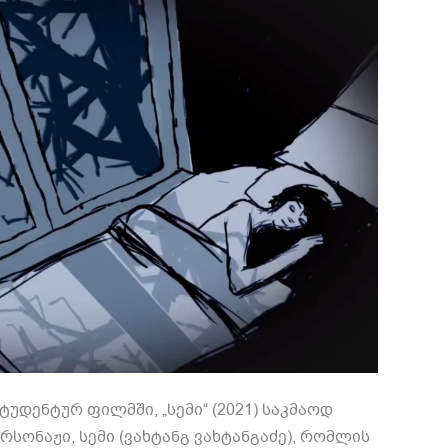
უდენტურ ფილმში, „სემი“ (2021) საკმაოდ
ერსონაჟი, სემი (ვახტანგ ვახტანგაძე), რომლის