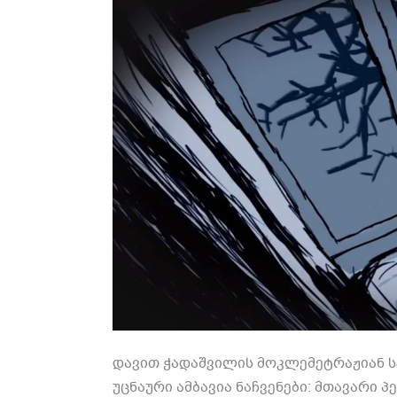
დავით ჭადაშვილის მოკლემეტრაჟიან სტ
უცნაური ამბავია ნაჩვენები: მთავარი პ