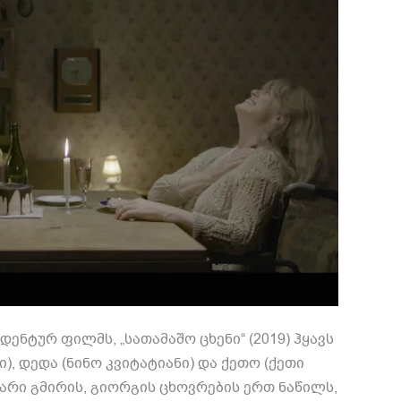
ენტურ ფილმს, „სათამაშო ცხენი“ (2019) ჰყავს
), დედა (ნინო კვიტატიანი) და ქეთო (ქეთი
არი გმირის, გიორგის ცხოვრების ერთ ნაწილს,