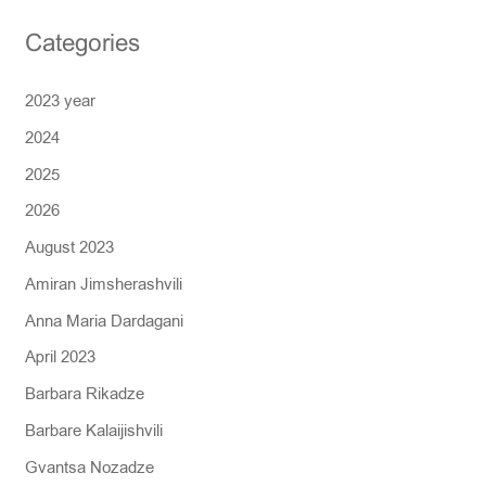
r
Categories
c
h
2023 year
f
2024
o
r
2025
:
2026
August 2023
Amiran Jimsherashvili
Anna Maria Dardagani
April 2023
Barbara Rikadze
Barbare Kalaijishvili
Gvantsa Nozadze