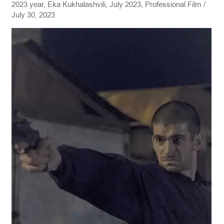
2023 year
,
Eka Kukhalashvili
,
July 2023
,
Professional Film
/
AGE
July 30, 2023
OF
"FATHERLESSNESS"