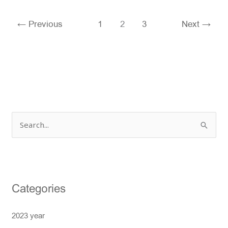
←
Previous
1
2
3
Next
→
S
e
a
r
Categories
c
h
2023 year
f