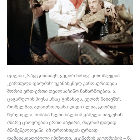
ფილმი „რაც გინახავს, ვეღარ ნახავ“ კინოსტუდია
„ქართული ფილმის“ უკანასკნელ კინოსურათებს
შორის ერთ-ერთი თვალსაჩინო ნაწარმოებია. ა.
ცაგარელის პიესა „რაც გინახავს, ვეღარ ნახავში“,
რომელმაც აღაფრთოვანა დიდი ილია, გიორგი
წერეთელი, აისახა ჩვენი ხალხის გასული საუკუნის
მწარე ცხოვრების ერთი პატარა, მაგრამ დიდად
მნიშვნელოვანი, იმ დროისთვის ფრიად
დამახასიათებელი ეპიზოდი. სცენარის ავტორების – ნ.