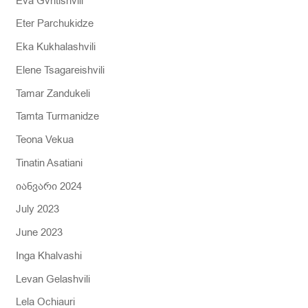
Eva Gvritishvili
Eter Parchukidze
Eka Kukhalashvili
Elene Tsagareishvili
Tamar Zandukeli
Tamta Turmanidze
Teona Vekua
Tinatin Asatiani
იანვარი 2024
July 2023
June 2023
Inga Khalvashi
Levan Gelashvili
Lela Ochiauri