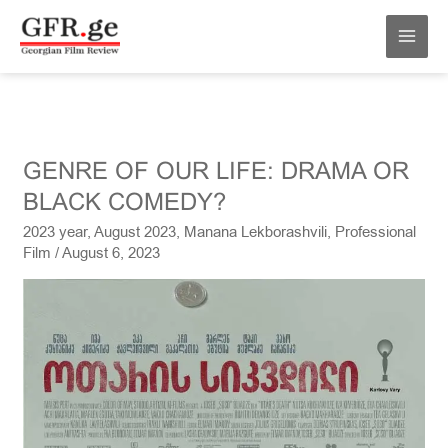
Skip
MAI
to
MEN
content
GENRE
GENRE OF OUR LIFE: DRAMA OR
OF
BLACK COMEDY?
OUR
2023 year
,
August 2023
,
Manana Lekborashvili
,
Professional
LIFE:
Film
/
August 6, 2023
DRAMA
OR
BLACK
COMEDY?