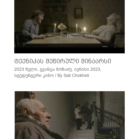
ტექნიკას შეწირული შინაარსი
2023 წელი
,
გვანცა ნოზაძე
,
ივნისი 2023
,
სტუდენტური კინო
/ By
Sali Chokheli