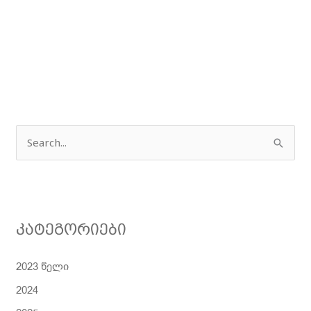
ძ
ე
ბ
ნ
კატეგორიები
ა
2023 წელი
2024