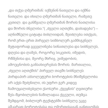
„
და თქუა ღმერთმან
:
იქმენინ ნათელი და იქმნა
ნათელი
.
და იხილა ღმერთმან ნათელი
,
რამეთუ
კეთილ
.
და განწვალა ღმერთმან შორის ნათლისა
და შორის ბნელისა
.“( „
ძველი აღთქმა
,
დაბადება
“) –
აღნიშნული ციტატა ბიბლიიდან
,
შეიძლება ითქვას
,
რომ ერთ
–
ერთ პირველ სიმბოლურ გამმიჯვნელ
მეტაფორად გვევლინება სინათლესა და სიბნელეს
,
დღესა და ღამეს
,
როგორც სიკეთის
,
იმედის
,
რწმენისა და
,
მეორე მხრივ
,
უიმედობის
,
ამოუცნობის განსახიერებას შორის
.
მართალია
,
„
ძველი აღთქმის
“
პირველ თავში სიბნელეს
პირდაპირ აბსოლუტური ბოროტების მნიშვნელობა
არ აქვს შეძენილი
,
ის უფრო ჯერ კიდევ
ჩამოუყალიბებელი ქაოსური
„
ქვეყნის
“
ღვთიური
წეს
–
წყობილების ნაწილადაა ქცეული
,
თუმცა
შემდგომ
,
ბიბლიურ ტექსტებში სიბნელე უკვე
აშკარად ბოროტებასა და ღმერთისაგან განდგომას