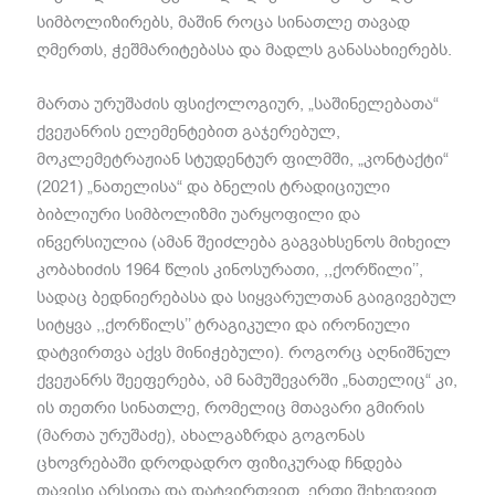
სიმბოლიზირებს
,
მაშინ როცა სინათლე თავად
ღმერთს
,
ჭეშმარიტებასა და მადლს განასახიერებს
.
მართა ურუშაძის ფსიქოლოგიურ
, „
საშინელებათა
“
ქვეჟანრის ელემენტებით გაჯერებულ
,
მოკლემეტრაჟიან სტუდენტურ ფილმში
, „
კონტაქტი
“
(2021) „
ნათელისა
“
და ბნელის ტრადიციული
ბიბლიური სიმბოლიზმი უარყოფილი და
ინვერსიულია
(
ამან შეიძლება გაგვახსენოს მიხეილ
კობახიძის
1964
წლის კინოსურათი
, ,,
ქორწილი
’’,
სადაც ბედნიერებასა და სიყვარულთან გაიგივებულ
სიტყვა
,,
ქორწილს
’’
ტრაგიკული და ირონიული
დატვირთვა აქვს მინიჭებული
).
როგორც აღნიშნულ
ქვეჟანრს შეეფერება
,
ამ ნამუშევარში
„
ნათელიც
“
კი
,
ის თეთრი სინათლე
,
რომელიც მთავარი გმირის
(
მართა ურუშაძე
),
ახალგაზრდა გოგონას
ცხოვრებაში დროდადრო ფიზიკურად ჩნდება
თავისი არსითა და დატვირთვით
,
ერთი შეხედვით
,