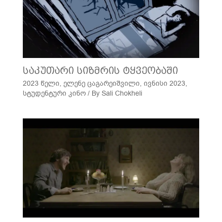
საკუთარი სიზმრის ტყვეობაში
2023 წელი
,
ელენე ცაგარეიშვილი
,
ივნისი 2023
,
სტუდენტური კინო
/ By
Sali Chokheli