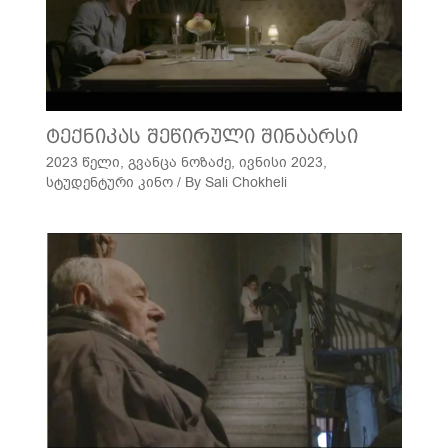
ტექნიკას შეწირული შინაარსი
2023 წელი
,
გვანცა ნოზაძე
,
ივნისი 2023
,
სტუდენტური კინო
/ By
Sali Chokheli