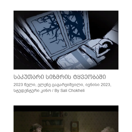
საკუთარი სიზმრის ტყვეობაში
2023 წელი
,
ელენე ცაგარეიშვილი
,
ივნისი 2023
,
სტუდენტური კინო
/ By
Sali Chokheli