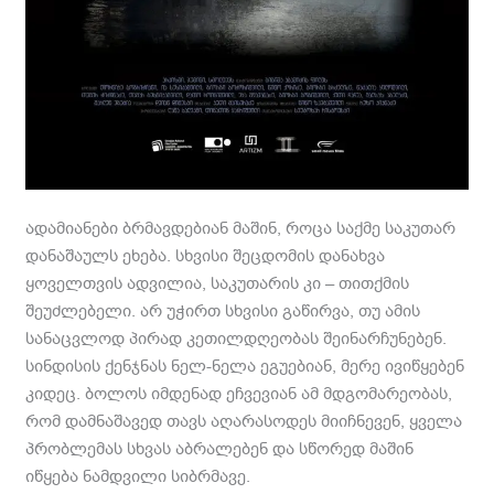
ადამიანები ბრმავდებიან მაშინ, როცა საქმე საკუთარ
დანაშაულს ეხება. სხვისი შეცდომის დანახვა
ყოველთვის ადვილია, საკუთარის კი – თითქმის
შეუძლებელი. არ უჭირთ სხვისი გაწირვა, თუ ამის
სანაცვლოდ პირად კეთილდღეობას შეინარჩუნებენ.
სინდისის ქენჯნას ნელ-ნელა ეგუებიან, მერე ივიწყებენ
კიდეც. ბოლოს იმდენად ეჩვევიან ამ მდგომარეობას,
რომ დამნაშავედ თავს აღარასოდეს მიიჩნევენ, ყველა
პრობლემას სხვას აბრალებენ და სწორედ მაშინ
იწყება ნამდვილი სიბრმავე.