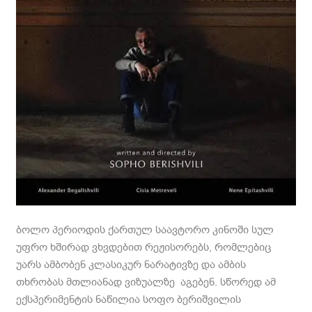
ბოლო პერიოდის ქართულ საავტორო კინოში სულ
უფრო ხშირად ვხვდებით რეჟისორებს, რომლებიც
უარს ამბობენ კლასიკურ ნარატივზე და ამბის
თხრობას მთლიანად ვიზუალზე აგებენ. სწორედ ამ
ექსპერიმენტის ნაწილია სოფო ბერიშვილის