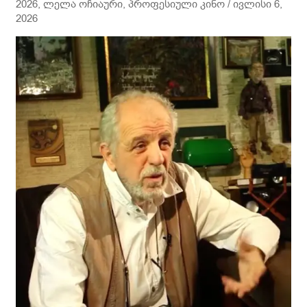
2026
,
ლელა ოჩიაური
,
პროფესიული კინო
/
ივლისი 6,
ობოლაძის
2026
ისტორია
დაუვიწყარ
ანიმაციურ
ამბად
მოთხრობილი