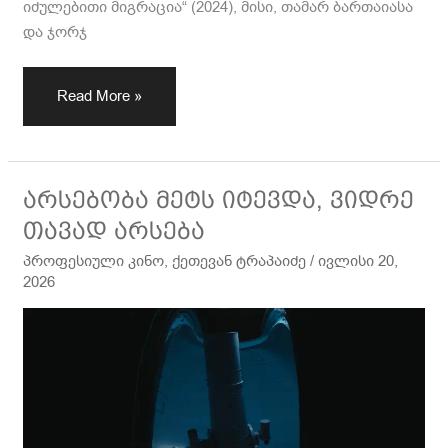
იძულებითი მიგრაცია“ (2024), მისი, თამარ ბართაიასა
და ჯორჯ
Read More »
არსებობა
არსებობა მეტს იტევდა, ვიდრე
მეტს
თავად არსება
იტევდა,
პროფესიული კინო
,
ქეთევან ტრაპაიძე
/
ივლისი 20,
ვიდრე
2026
თავად
არსება