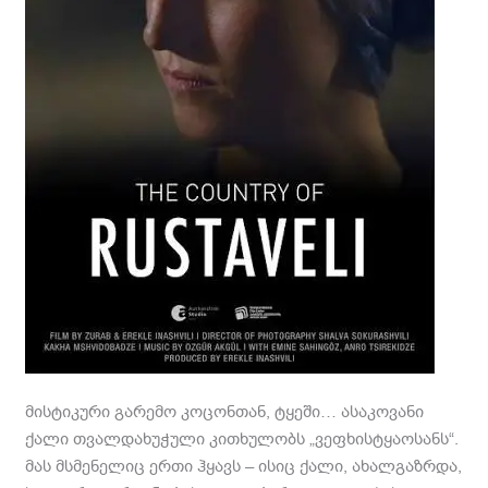
მისტიკური გარემო კოცონთან, ტყეში… ასაკოვანი
ქალი თვალდახუჭული კითხულობს „ვეფხისტყაოსანს“.
მას მსმენელიც ერთი ჰყავს – ისიც ქალი, ახალგაზრდა,