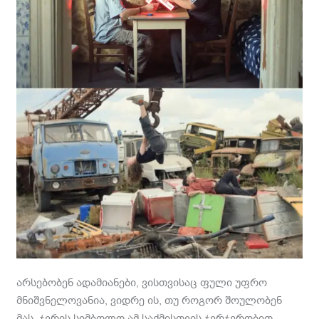
არსებობენ ადამიანები, ვისთვისაც ფული უფრო
მნიშვნელოვანია, ვიდრე ის, თუ როგორ შოულობენ
მას. ჯვრის სიმბოლო ამ საქმისთვის ჯერჯერობით