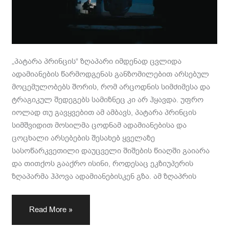
„პატარა პრინცის“ ზღაპარი იმდენად ცვლიდა
ადამიანების წარმოდგენას განზომილებით არსებულ
მოცემულობებს შორის, რომ არცოდნის სიმძიმესა და
ტრაგიკულ შედეგებს სამიზნეც კი არ ჰყავდა. უფრო
იოლად თუ გავყვებით ამ ამბავს, პატარა პრინცის
სიმშვიდით მოსილმა ცოდნამ ადამიანებისა და
ცოცხალი არსებების შესახებ ყველაზე
სასოწარკვეთილი დაუცველი შიშების წიაღში გაიარა
და თითქოს გააქრო ისინი, როდესაც ეკზიუპერის
ზღაპარმა ჰპოვა ადამიანებისკენ გზა. ამ ზღაპრის
Read More »